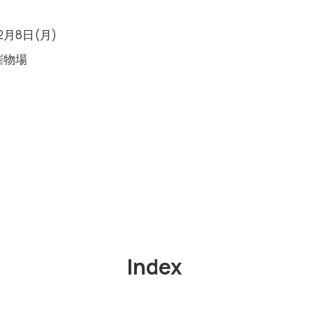
2月8日(月)
催物場
Index