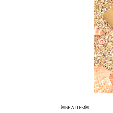
🌺NEW ITEM🌺